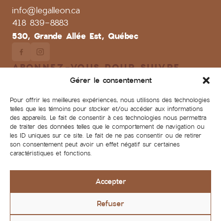
info@legalleon.ca
418 839-8883
530, Grande Allée Est, Québec
ABONNEZ-VOUS POUR SUIVRE
L'ÉVOLUTION DU GALLÉON
Gérer le consentement
Adresse courriel
Pour offrir les meilleures expériences, nous utilisons des technologies
telles que les témoins pour stocker et/ou accéder aux informations
des appareils. Le fait de consentir à ces technologies nous permettra
Je m'abonne
de traiter des données telles que le comportement de navigation ou
les ID uniques sur ce site. Le fait de ne pas consentir ou de retirer
son consentement peut avoir un effet négatif sur certaines
caractéristiques et fonctions.
Les perspectives, matériaux et inclusions sont présentés à
Accepter
titre indicatif seulement et sont sujets à changement sans
préavis.
Refuser
Contactez