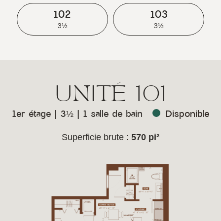
102
103
3½
3½
UNITÉ
101
1er étage | 3½ | 1 salle de bain
Disponible
Superficie brute :
570 pi²