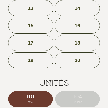
13
14
15
16
17
18
19
20
UNITÉS
101
104
3½
Studio